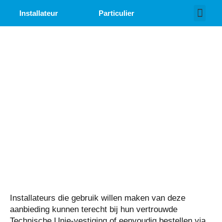
Installateur
Particulier
Over ons
Werken bij
Installateurs die gebruik willen maken van deze
aanbieding kunnen terecht bij hun vertrouwde
Technische Unie-vestiging of eenvoudig bestellen via