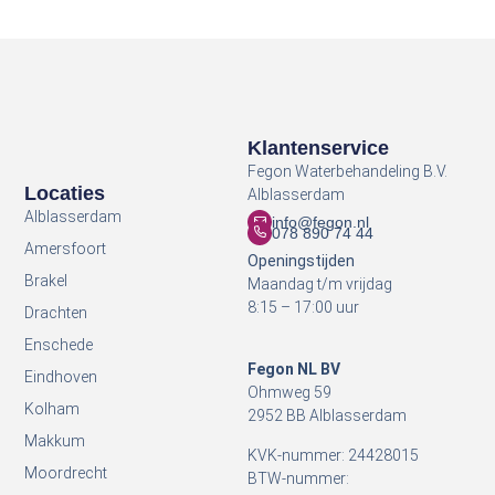
Klantenservice
Fegon Waterbehandeling B.V.
Locaties
Alblasserdam
Alblasserdam
info@fegon.nl
078 890 74 44
Amersfoort
Openingstijden
Brakel
Maandag t/m vrijdag
8:15 – 17:00 uur
Drachten
Enschede
Fegon NL BV
Eindhoven
Ohmweg 59
Kolham
2952 BB Alblasserdam
Makkum
KVK-nummer: 24428015
Moordrecht
BTW-nummer: