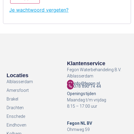
Je wachtwoord vergeten?
Klantenservice
Fegon Waterbehandeling B.V.
Locaties
Alblasserdam
Alblasserdam
info@fegon.nl
078 890 74 44
Amersfoort
Openingstijden
Brakel
Maandag t/m vrijdag
8:15 – 17:00 uur
Drachten
Enschede
Fegon NL BV
Eindhoven
Ohmweg 59
Kolham