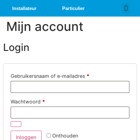
Installateur
Particulier
Over ons
Werken bij
Mijn account
Login
Gebruikersnaam of e-mailadres
*
Wachtwoord
*
Onthouden
Inloggen