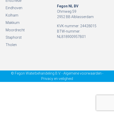
Enschede
Fegon NL BV
Eindhoven
Ohmweg 59
Kolham
2952 BB Alblasserdam
Makkum
KVK-nummer: 24428015
Moordrecht
BTW-nummer:
NL818900957B01
Staphorst
Tholen
© Fegon Waterbehandeling B.V. - Algemene voorwaarden -
Privacy en veiligheid