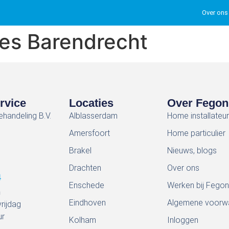
Over ons
ties Barendrecht
rvice
Locaties
Over Fegon
handeling B.V.
Alblasserdam
Home installateur
Amersfoort
Home particulier
Brakel
Nieuws, blogs
l
Drachten
Over ons
4
Enschede
Werken bij Fegon
n
Eindhoven
Algemene voorw
rijdag
ur
Kolham
Inloggen