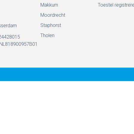
Makkum
Toestel registrer
Moordrecht
Staphorst
asserdam
Tholen
24428015
 NL818900957B01
 Waterbehandeling B.V. - Algemene voorwaarden - Privacy en ve