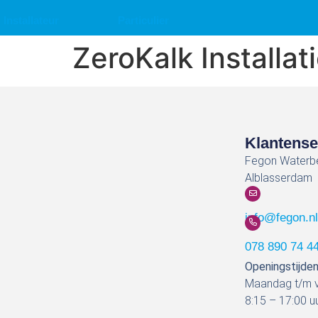
Installateur
Particulier
ZeroKalk Installa
Klantense
Fegon Waterbe
Alblasserdam
info@fegon.n
078 890 74 4
Openingstijde
Maandag t/m v
8:15 – 17:00 u