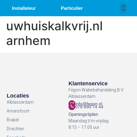
Installateur
Particulier
Over ons
Werken bij
uwhuiskalkvrij.nl
arnhem
Klantenservice
Fegon Waterbehandeling B.V.
Locaties
Alblasserdam
Alblasserdam
info@fegon.nl
078 890 74 44
Amersfoort
Openingstijden
Brakel
Maandag t/m vrijdag
8:15 – 17:00 uur
Drachten