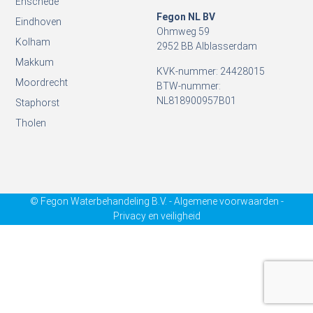
Enschede
Fegon NL BV
Eindhoven
Ohmweg 59
Kolham
2952 BB Alblasserdam
Makkum
KVK-nummer: 24428015
Moordrecht
BTW-nummer:
NL818900957B01
Staphorst
Tholen
© Fegon Waterbehandeling B.V. - Algemene voorwaarden -
Privacy en veiligheid