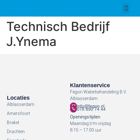
Installateur
Particulier
Over ons
Werken bij
Technisch Bedrijf
J.Ynema
Klantenservice
Fegon Waterbehandeling B.V.
Locaties
Alblasserdam
Alblasserdam
info@fegon.nl
078 890 74 44
Amersfoort
Openingstijden
Brakel
Maandag t/m vrijdag
8:15 – 17:00 uur
Drachten