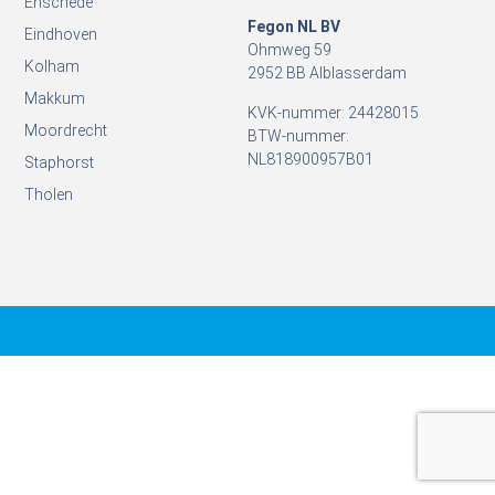
Enschede
Fegon NL BV
Eindhoven
Ohmweg 59
Kolham
2952 BB Alblasserdam
Makkum
KVK-nummer: 24428015
Moordrecht
BTW-nummer:
NL818900957B01
Staphorst
Tholen
© Fegon Waterbehandeling B.V. - Algemene voorwaarden -
Privacy en veiligheid