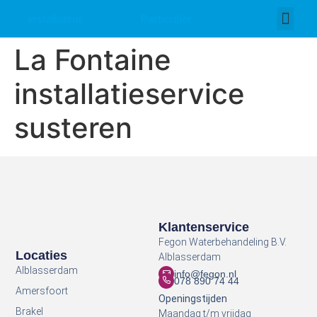
Installateur
Particulier
Over ons
Werken bij
La Fontaine
installatieservice
susteren
Klantenservice
Fegon Waterbehandeling B.V.
Locaties
Alblasserdam
Alblasserdam
info@fegon.nl
078 890 74 44
Amersfoort
Openingstijden
Brakel
Maandag t/m vrijdag