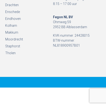
8:15 – 17:00 uur
Drachten
Enschede
Fegon NL BV
Eindhoven
Ohmweg 59
Kolham
2952 BB Alblasserdam
Makkum
KVK-nummer: 24428015
Moordrecht
BTW-nummer:
NL818900957B01
Staphorst
Tholen
© Fegon Waterbehandeling B.V. - Algemene voorwaarden -
Privacy en veiligheid