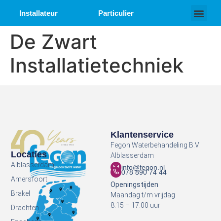
Installateur
Particulier
Over ons
Werken bij
De Zwart
Installatietechniek
Klantenservice
Fegon Waterbehandeling B.V.
Locaties
Alblasserdam
Alblasserdam
info@fegon.nl
078 890 74 44
Amersfoort
Openingstijden
Brakel
Maandag t/m vrijdag
8:15 – 17:00 uur
Drachten