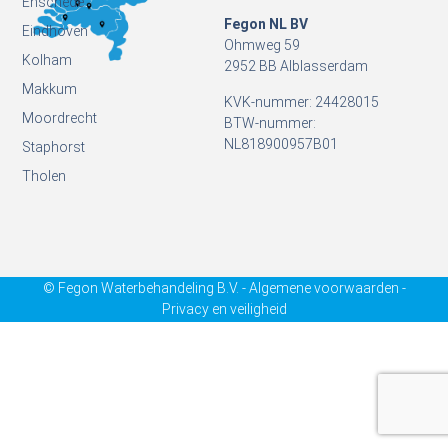
Enschede
Fegon NL BV
Eindhoven
Ohmweg 59
Kolham
2952 BB Alblasserdam
Makkum
KVK-nummer: 24428015
Moordrecht
BTW-nummer:
NL818900957B01
Staphorst
Tholen
© Fegon Waterbehandeling B.V. - Algemene voorwaarden -
Privacy en veiligheid