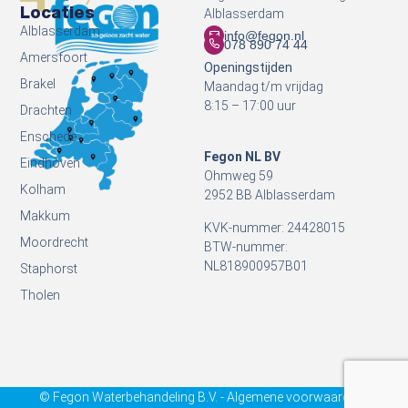
Locaties
Alblasserdam
Alblasserdam
info@fegon.nl
078 890 74 44
Amersfoort
Openingstijden
Brakel
Maandag t/m vrijdag
8:15 – 17:00 uur
Drachten
Enschede
Fegon NL BV
Eindhoven
Ohmweg 59
Kolham
2952 BB Alblasserdam
Makkum
KVK-nummer: 24428015
Moordrecht
BTW-nummer:
NL818900957B01
Staphorst
Tholen
© Fegon Waterbehandeling B.V. - Algemene voorwaarden -