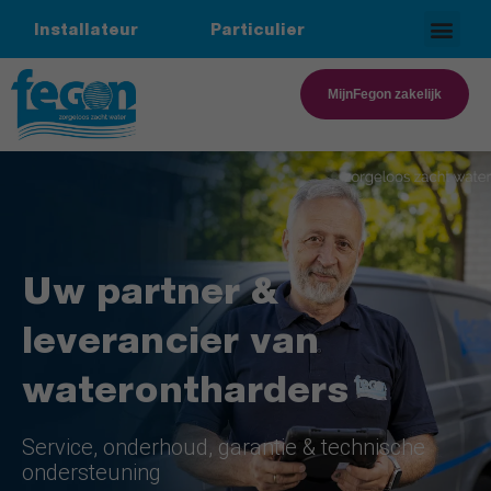
Installateur
Particulier
Over ons
Werken bij
MijnFegon zakelijk
Uw partner &
leverancier van
waterontharders
Service, onderhoud, garantie & technische
ondersteuning