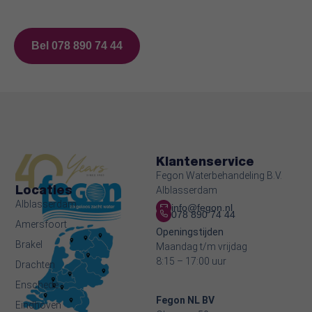
Bel 078 890 74 44
Klantenservice
Fegon Waterbehandeling B.V.
Locaties
Alblasserdam
Alblasserdam
info@fegon.nl
078 890 74 44
Amersfoort
Openingstijden
Brakel
Maandag t/m vrijdag
8:15 – 17:00 uur
Drachten
Enschede
Fegon NL BV
Eindhoven