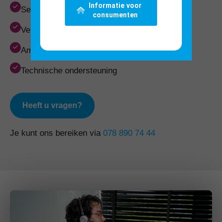
Informatie voor
Service & onderhoud
doen wij
consumenten
Verkoop & marketing
ondersteuning
Ambassadeursregeling
voor installateurs
Technische
ondersteuning
Heeft u vragen?
Je kunt ons bereiken via
078 890 74 44